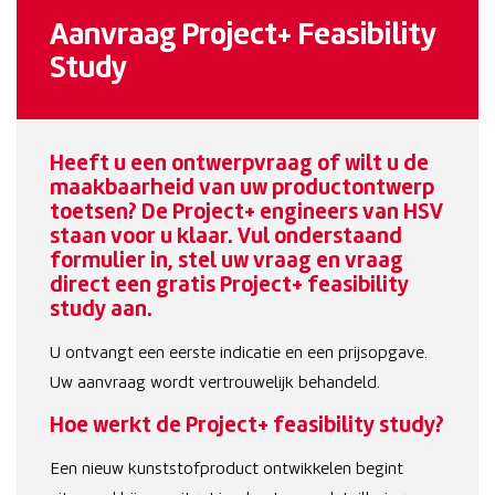
Aanvraag Project+ Feasibility
Study
Heeft u een ontwerpvraag of wilt u de
maakbaarheid van uw productontwerp
toetsen? De Project+ engineers van HSV
staan voor u klaar. Vul onderstaand
formulier in, stel uw vraag en vraag
direct een gratis Project+ feasibility
study aan.
U ontvangt een eerste indicatie en een prijsopgave.
Uw aanvraag wordt vertrouwelijk behandeld.
Hoe werkt de Project+ feasibility study?
Een nieuw kunststofproduct ontwikkelen begint