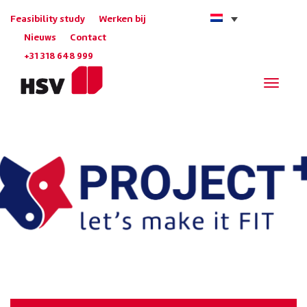
Feasibility study
Werken bij
Nieuws
Contact
+31 318 648 999
Navigat