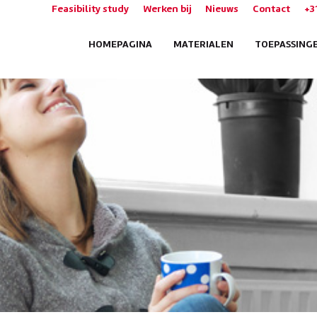
Feasibility study
Werken bij
Nieuws
Contact
+3
HOMEPAGINA
MATERIALEN
TOEPASSING