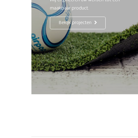
Wij engineeren uw wensen tot een
maakbaar product.
Bekijk projecten