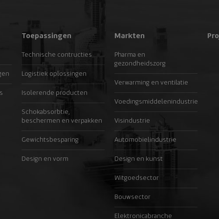
Toepassingen
Markten
Pro
Technische contructies
Pharma en
gezondheidszorg
gen
Logistiek oplossingen
Verwarming en ventilatie
s
Isolerende producten
Voedingsmiddelenindustrie
Schokabsorbtie,
beschermen en verpakken
Visindustrie
Gewichtsbesparing
Automobielindustrie
Design en vorm
Design en kunst
Witgoedsector
Bouwsector
Elektronicabranche