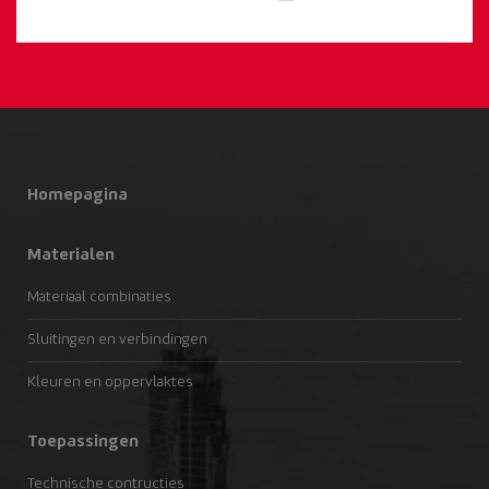
Homepagina
Materialen
Materiaal combinaties
Sluitingen en verbindingen
Kleuren en oppervlaktes
Toepassingen
Technische contructies