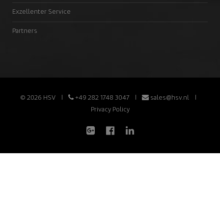
Exzellenter Service
Partners
© 2026 HSV
+49 282 1748 3047
sales@hsv.nl
Privacy Policy