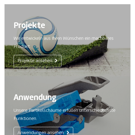
Projekte
Wir entwickeln aus Ihren Wünschen ein machbares
Produkt.
Projekte ansehen
Anwendung
Unsere Partikelschäume erfüllen unterschiedlichste
Funktionen.
Anwendungen ansehen