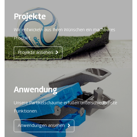
Projekte
Wir entwickeln aus Ihren Wünschen ein machbares
Produkt.
Projekte ansehen
Anwendung
Unsere Partikelschäume erfüllen unterschiedlichste
Funktionen.
Anwendungen ansehen