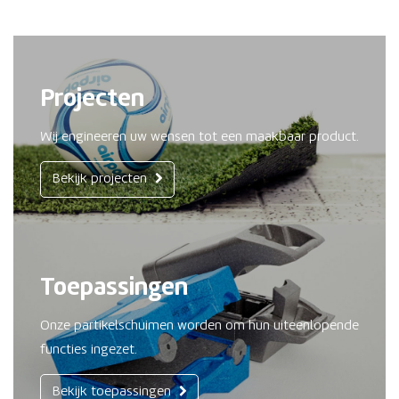
Projecten
Wij engineeren uw wensen tot een maakbaar product.
Bekijk projecten
Toepassingen
Onze partikelschuimen worden om hun uiteenlopende
functies ingezet.
Bekijk toepassingen