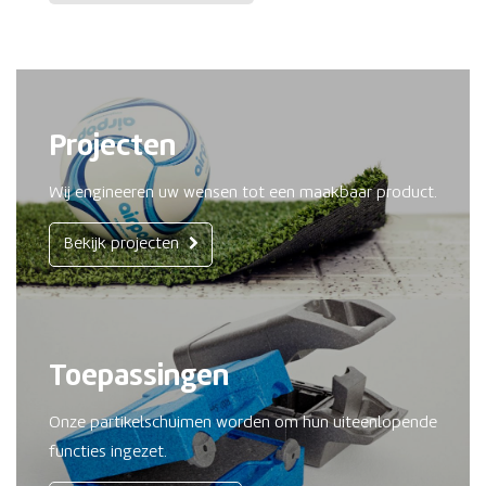
Projecten
Wij engineeren uw wensen tot een maakbaar product.
Bekijk projecten
Toepassingen
Onze partikelschuimen worden om hun uiteenlopende
functies ingezet.