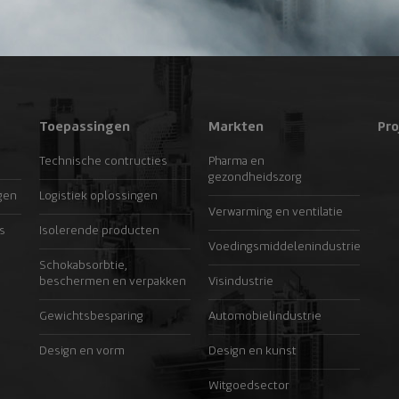
Toepassingen
Markten
Pro
Technische contructies
Pharma en
gezondheidszorg
gen
Logistiek oplossingen
Verwarming en ventilatie
s
Isolerende producten
Voedingsmiddelenindustrie
Schokabsorbtie,
beschermen en verpakken
Visindustrie
Gewichtsbesparing
Automobielindustrie
Design en vorm
Design en kunst
Witgoedsector