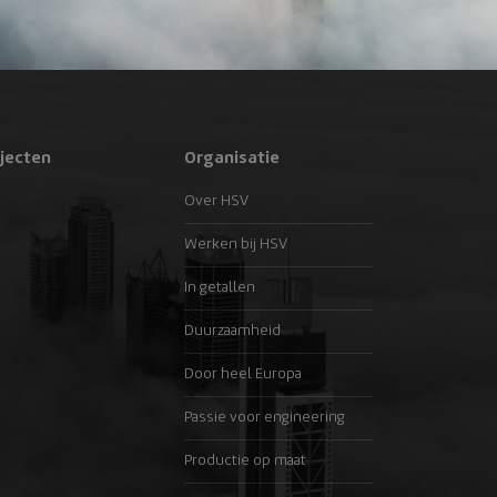
jecten
Organisatie
Over HSV
Werken bij HSV
In getallen
Duurzaamheid
Door heel Europa
Passie voor engineering
Productie op maat