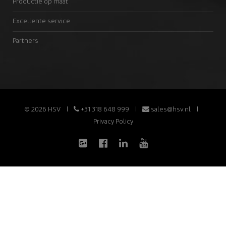
Productie op maat
Excellente service
Partners
© 2026 HSV
+31 318 648 999
sales@hsv.nl
Privacy Policy