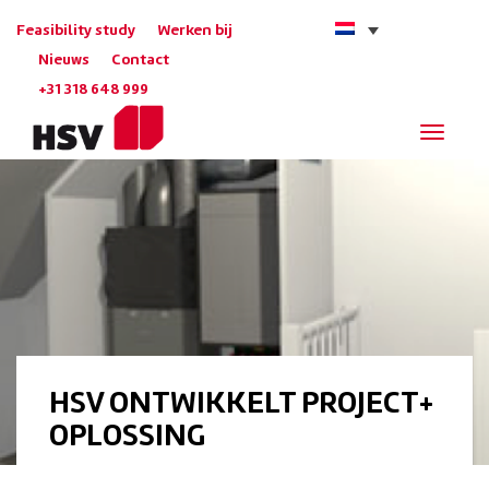
Feasibility study
Werken bij
Nieuws
Contact
+31 318 648 999
Navigat
HSV ONTWIKKELT PROJECT+
OPLOSSING