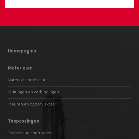
Homepagina
Materialen
Materiaal combinaties
Sluitingen en verbindingen
Kleuren en oppervlaktes
Toepassingen
Technische contructies