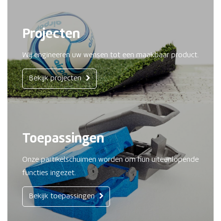
Projecten
Wij engineeren uw wensen tot een maakbaar product.
Bekijk projecten
Toepassingen
Onze partikelschuimen worden om hun uiteenlopende
functies ingezet.
Bekijk toepassingen