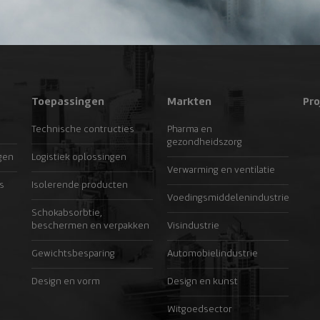
Toepassingen
Markten
Pro
Technische contructies
Pharma en
gezondheidszorg
gen
Logistiek oplossingen
Verwarming en ventilatie
s
Isolerende producten
Voedingsmiddelenindustrie
Schokabsorbtie,
beschermen en verpakken
Visindustrie
Gewichtsbesparing
Automobielindustrie
Design en vorm
Design en kunst
Witgoedsector