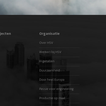
jecten
Organisatie
Over HSV
Werken bij HSV
In getallen
Duurzaamheid
Door heel Europa
Passie voor engineering
Productie op maat