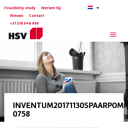
Feasibility study
Werken bij
Nieuws
Contact
+31 318 648 999
Navigat
INVENTUM20171130SPAARPOMP
0758