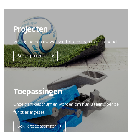
Projecten
Wij engineeren uw wensen tot een maakbaar product.
Bekijk projecten
Toepassingen
Onze partikelschuimen worden om hun uiteenlopende
functies ingezet.
Bekijk toepassingen