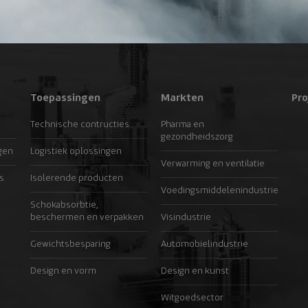
Toepassingen
Markten
Pro
Technische contructies
Pharma en
gezondheidszorg
gen
Logistiek oplossingen
Verwarming en ventilatie
s
Isolerende producten
Voedingsmiddelenindustrie
Schokabsorbtie,
beschermen en verpakken
Visindustrie
Gewichtsbesparing
Automobielindustrie
Design en vorm
Design en kunst
Witgoedsector