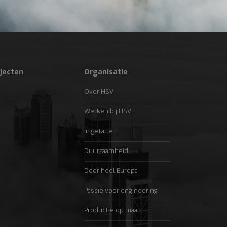
jecten
Organisatie
Over HSV
Werken bij HSV
In getallen
Duurzaamheid
Door heel Europa
Passie voor engineering
Productie op maat