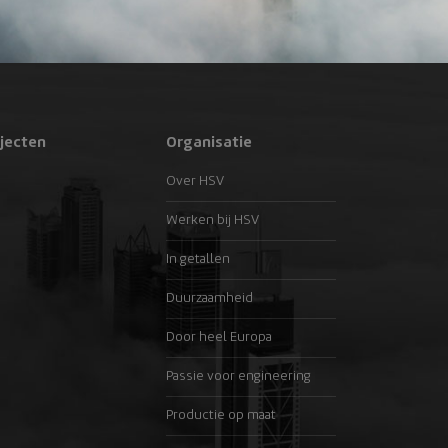
jecten
Organisatie
Over HSV
Werken bij HSV
In getallen
Duurzaamheid
Door heel Europa
Passie voor engineering
Productie op maat