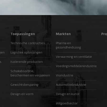
Toepassingen
Markten
Pro
Technische contructies
Pharma en
gezondheidszorg
gen
Logistiek oplossingen
Verwarming en ventilatie
s
Isolerende producten
Voedingsmiddelenindustrie
Schokabsorbtie,
beschermen en verpakken
Visindustrie
Gewichtsbesparing
Automobielindustrie
Design en vorm
Design en kunst
Witgoedsector