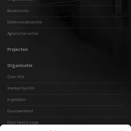
Bouwsector
Elektronicabranche
Agrarische sector
Projecten
Organisatie
Over HSV
Werken bij HSV
In getallen
Duurzaamheid
Door heel Europa