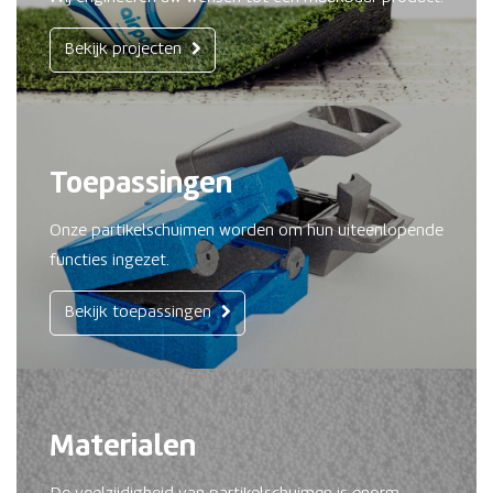
Bekijk projecten
Toepassingen
Onze partikelschuimen worden om hun uiteenlopende
functies ingezet.
Bekijk toepassingen
Materialen