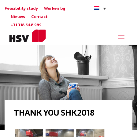
Feasibility study
Werken bij
Nieuws
Contact
+31 318 648 999
Navigat
THANK YOU SHK2018