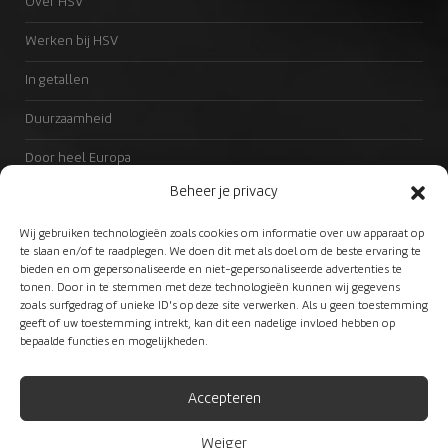
Over HSV
Werken bij HSV
In getallen
Duurzaamheid
Door heel Europa
Beheer je privacy
Passie voor engineering
Wij gebruiken technologieën zoals cookies om informatie over uw apparaat op
Productie op maat
te slaan en/of te raadplegen. We doen dit met als doel om de beste ervaring te
bieden en om gepersonaliseerde en niet-gepersonaliseerde advertenties te
Excellente service
tonen. Door in te stemmen met deze technologieën kunnen wij gegevens
zoals surfgedrag of unieke ID's op deze site verwerken. Als u geen toestemming
Partners
geeft of uw toestemming intrekt, kan dit een nadelige invloed hebben op
bepaalde functies en mogelijkheden.
Accepteren
Weiger