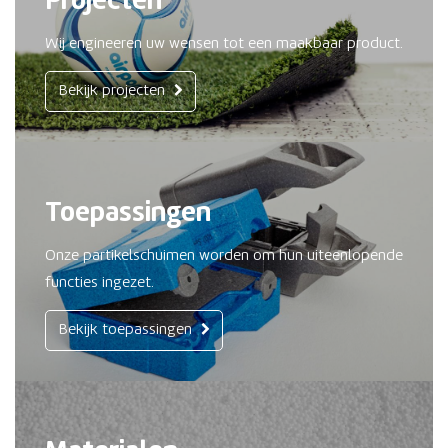
Projecten
Wij engineeren uw wensen tot een maakbaar product.
Bekijk projecten
Toepassingen
Onze partikelschuimen worden om hun uiteenlopende
functies ingezet.
Bekijk toepassingen