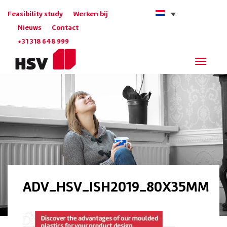
Feasibility study
Werken bij
Nieuws
Contact
+31 318 648 999
Navigat
ADV_HSV_ISH2019_80X35MM