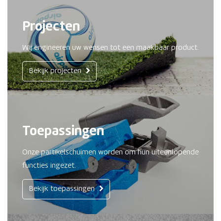
Projecten
Wij engineeren uw wensen tot een maakbaar product.
Bekijk projecten
Toepassingen
Onze partikelschuimen worden om hun uiteenlopende
functies ingezet.
Bekijk toepassingen