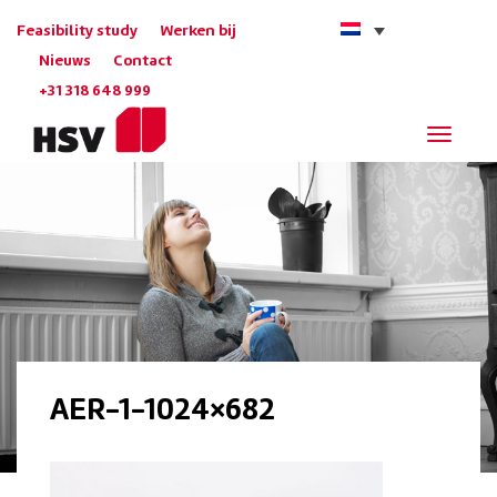
Feasibility study
Werken bij
Nieuws
Contact
+31 318 648 999
Navigat
AER-1-1024×682