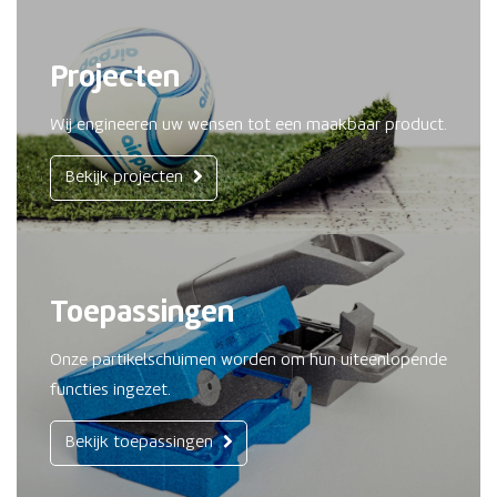
Projecten
Wij engineeren uw wensen tot een maakbaar product.
Bekijk projecten
Toepassingen
Onze partikelschuimen worden om hun uiteenlopende
functies ingezet.
Bekijk toepassingen