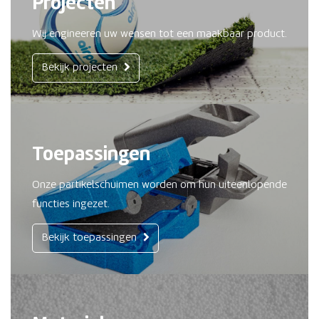
Projecten
Wij engineeren uw wensen tot een maakbaar product.
Bekijk projecten
Toepassingen
Onze partikelschuimen worden om hun uiteenlopende
functies ingezet.
Bekijk toepassingen