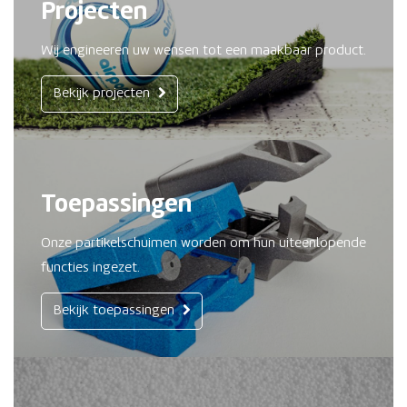
Projecten
Wij engineeren uw wensen tot een maakbaar product.
Bekijk projecten
Toepassingen
Onze partikelschuimen worden om hun uiteenlopende
functies ingezet.
Bekijk toepassingen