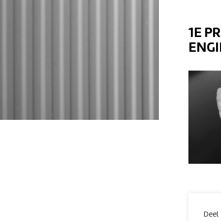
1E P
ENGI
Deel 