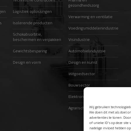
Technische contructies
Pharma en
gezondheidszorg
gen
Logistiek oplossingen
Verwarming en ventilatie
s
Isolerende producten
Voedingsmiddelenindustrie
Schokabsorbtie,
beschermen en verpakken
Visindustrie
Gewichtsbesparing
Automobielindustrie
Design en vorm
Design en kunst
Witgoedsector
Bouwsector
Elektronicabranche
Wij gebruiken technologieë
Agrarische sector
We doen dit met als doel o
advertenties te tonen. Doo
of unieke ID's op deze site
nadelige invloed hebben op