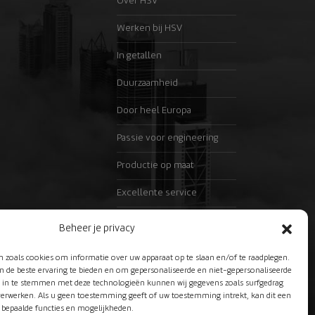
Over HSV
Werken bij HSV
In getallen
Duurzaamheid
Door heel Europa
Passie voor engineering
Productie op maat
Excellente service
Partners
Beheer je privacy
n zoals cookies om informatie over uw apparaat op te slaan en/of te raadplegen.
m de beste ervaring te bieden en om gepersonaliseerde en niet-gepersonaliseerde
r in te stemmen met deze technologieën kunnen wij gegevens zoals surfgedrag
 verwerken. Als u geen toestemming geeft of uw toestemming intrekt, kan dit een
 bepaalde functies en mogelijkheden.