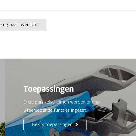
rug naar overzicht
Toepassingen
Onze partikelschuimen worden om hun
uiteenlopende functies ingezet.
Bekijk toepassingen