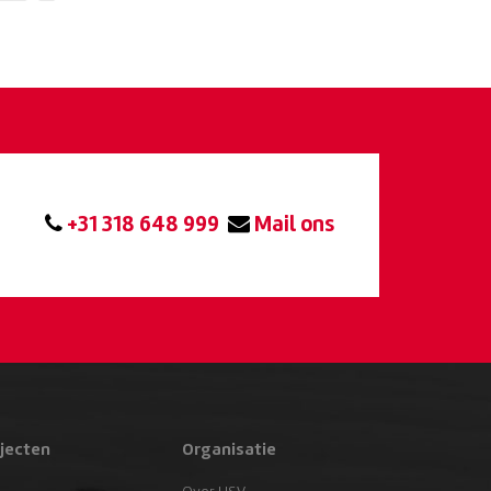
+31 318 648 999
Mail ons
jecten
Organisatie