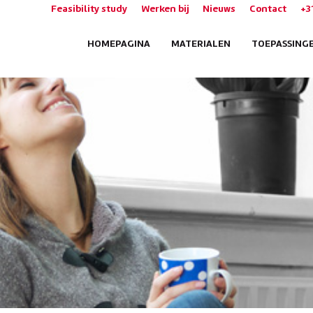
Feasibility study
Werken bij
Nieuws
Contact
+3
HOMEPAGINA
MATERIALEN
TOEPASSING