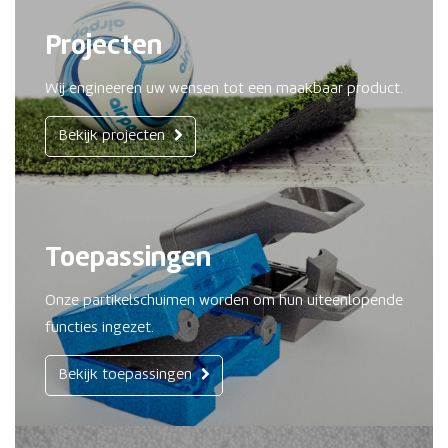
Projecten
Wij engineeren uw wensen tot een maakbaar product.
Bekijk projecten
Toepassingen
Onze partikelschuimen worden om hun uiteenlopende
functies ingezet.
Bekijk toepassingen