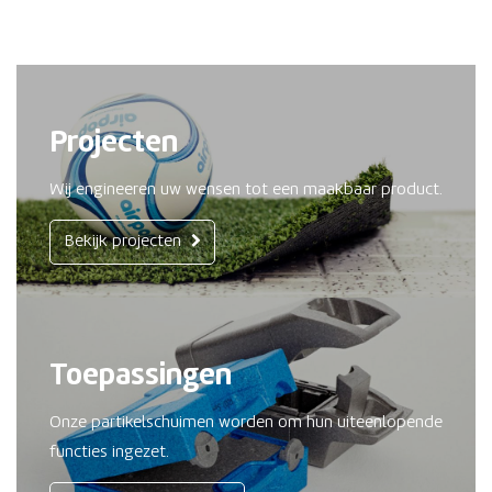
Projecten
Wij engineeren uw wensen tot een maakbaar product.
Bekijk projecten
Toepassingen
Onze partikelschuimen worden om hun uiteenlopende
functies ingezet.