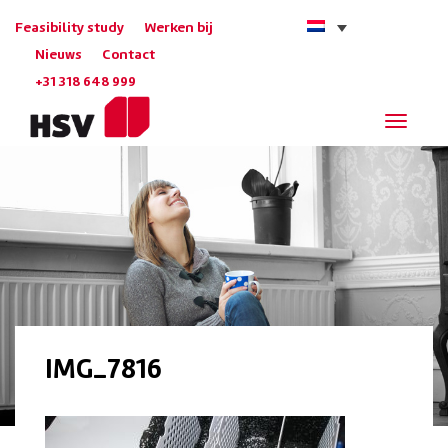
Feasibility study
Werken bij
Nieuws
Contact
+31 318 648 999
Navigat
IMG_7816