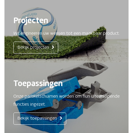
Projecten
Wij engineeren uw wensen tot een maakbaar product.
Bekijk projecten
Toepassingen
Onze partikelschuimen worden om hun uiteenlopende
functies ingezet.
Bekijk toepassingen