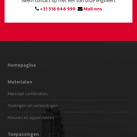
Neem contact op met een van onze engineers
+31 318 648 999
Mail ons
Homepagina
Materialen
Materiaal combinaties
Sluitingen en verbindingen
Kleuren en oppervlaktes
Toepassingen