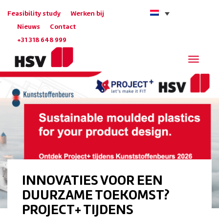
Feasibility study
Werken bij
Nieuws
Contact
+31 318 648 999
Navigat
INNOVATIES VOOR EEN
DUURZAME TOEKOMST?
PROJECT+ TIJDENS