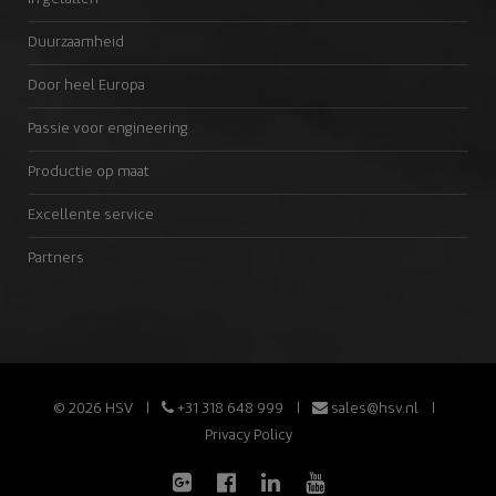
Duurzaamheid
Door heel Europa
Passie voor engineering
Productie op maat
Excellente service
Partners
© 2026 HSV
+31 318 648 999
sales@hsv.nl
Privacy Policy