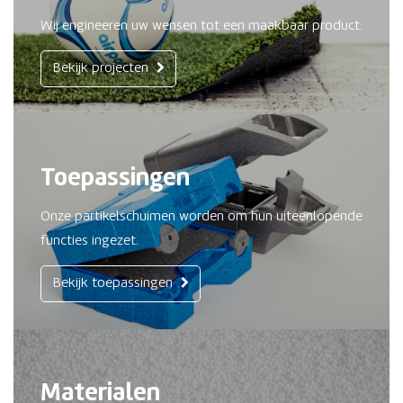
Wij engineeren uw wensen tot een maakbaar product.
Bekijk projecten
Toepassingen
Onze partikelschuimen worden om hun uiteenlopende
functies ingezet.
Bekijk toepassingen
Materialen