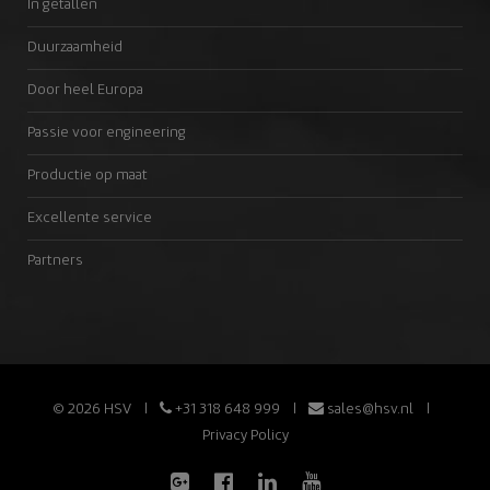
In getallen
Duurzaamheid
Door heel Europa
Passie voor engineering
Productie op maat
Excellente service
Partners
© 2026 HSV
+31 318 648 999
sales@hsv.nl
Privacy Policy