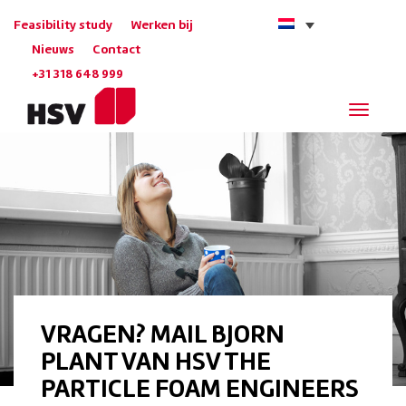
Feasibility study
Werken bij
Nieuws
Contact
+31 318 648 999
Navigat
VRAGEN? MAIL BJORN
PLANT VAN HSV THE
PARTICLE FOAM ENGINEERS