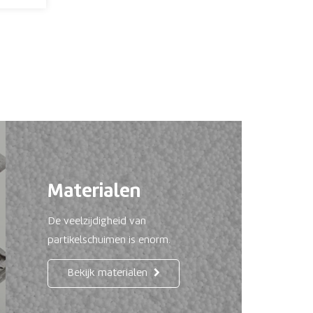
Materialen
De veelzijdigheid van
partikelschuimen is enorm.
Bekijk materialen