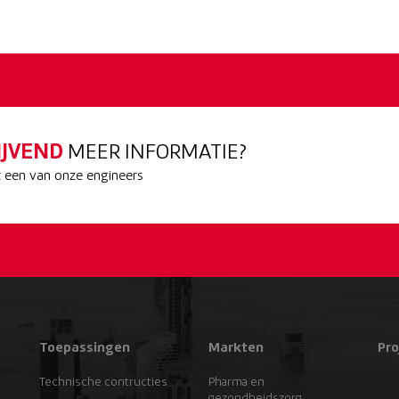
IJVEND
MEER INFORMATIE?
een van onze engineers
Toepassingen
Markten
Pro
Technische contructies
Pharma en
gezondheidszorg