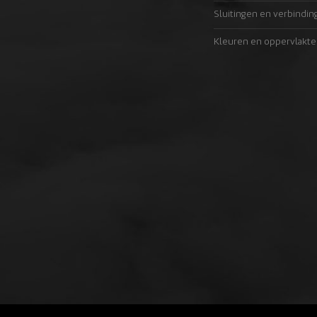
Sluitingen en verbindin
Kleuren en oppervlakte