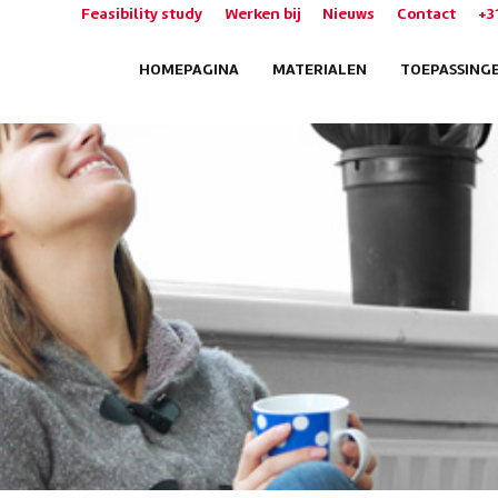
Feasibility study
Werken bij
Nieuws
Contact
+3
HOMEPAGINA
MATERIALEN
TOEPASSING