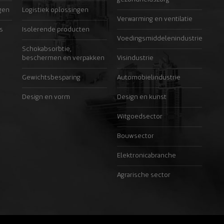
gen
Logistiek oplossingen
Verwarming en ventilatie
s
Isolerende producten
Voedingsmiddelenindustrie
Schokabsorbtie,
beschermen en verpakken
Visindustrie
Gewichtsbesparing
Automobielindustrie
Design en vorm
Design en kunst
Witgoedsector
Bouwsector
Elektronicabranche
Agrarische sector