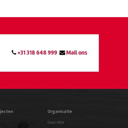
+31 318 648 999
Mail ons
jecten
Organisatie
Over HSV