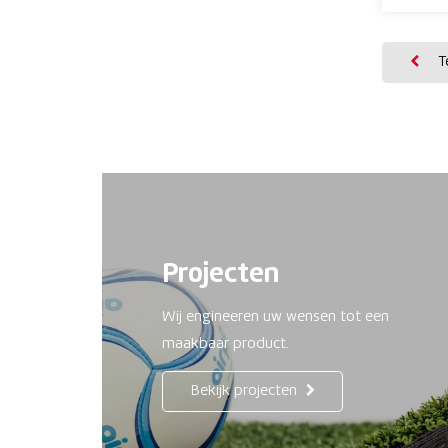
Te
Projecten
Wij engineeren uw wensen tot een
maakbaar product.
Bekijk projecten