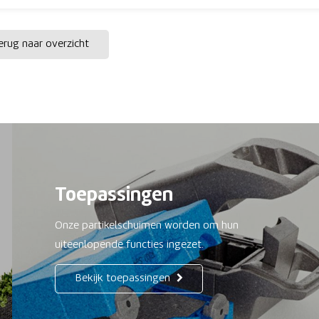
rug naar overzicht
Toepassingen
Onze partikelschuimen worden om hun
uiteenlopende functies ingezet.
Bekijk toepassingen