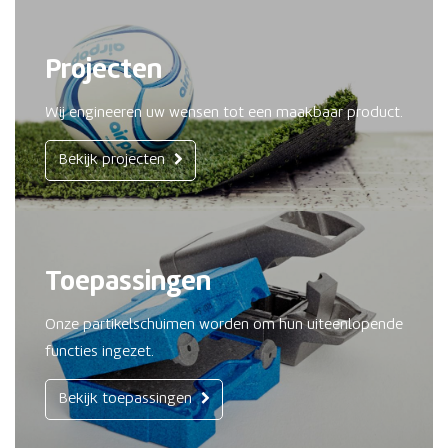
Projecten
Wij engineeren uw wensen tot een maakbaar product.
Bekijk projecten
Toepassingen
Onze partikelschuimen worden om hun uiteenlopende
functies ingezet.
Bekijk toepassingen