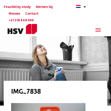
Feasibility study
Werken bij
Nieuws
Contact
+31 318 648 999
Navigat
IMG_7838