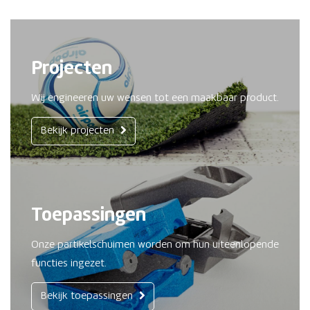
Projecten
Wij engineeren uw wensen tot een maakbaar product.
Bekijk projecten
Toepassingen
Onze partikelschuimen worden om hun uiteenlopende
functies ingezet.
Bekijk toepassingen