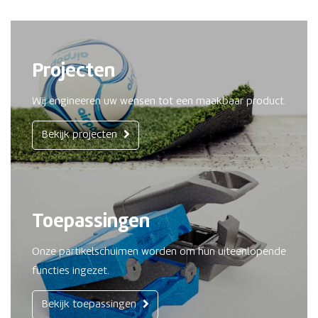
Projecten
Wij engineeren uw wensen tot een maakbaar product.
Bekijk projecten
Toepassingen
Onze partikelschuimen worden om hun uiteenlopende
functies ingezet.
Bekijk toepassingen