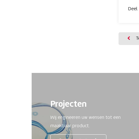
Deel 
Te
Projecten
Wij engineeren uw wensen tot een
maakbaar product.