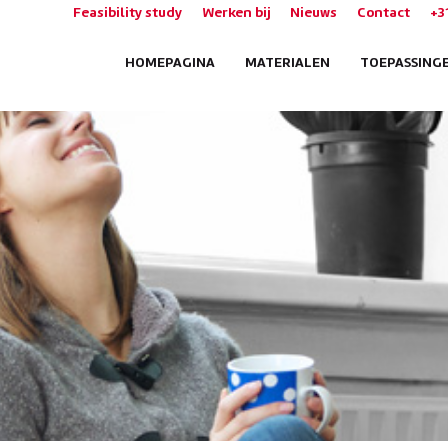
Feasibility study
Werken bij
Nieuws
Contact
+3
HOMEPAGINA
MATERIALEN
TOEPASSING