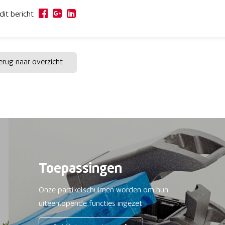
dit bericht
rug naar overzicht
Toepassingen
Onze partikelschuimen worden om hun
uiteenlopende functies ingezet.