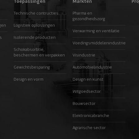
Toepassingen
Markten
Pro
Technische contructies
Pharma en
gezondheidszorg
gen
Logistiek oplossingen
Verwarming en ventilatie
s
Isolerende producten
Voedingsmiddelenindustrie
Schokabsorbtie,
beschermen en verpakken
Visindustrie
Gewichtsbesparing
Automobielindustrie
Design en vorm
Design en kunst
Witgoedsector
Bouwsector
Elektronicabranche
Agrarische sector