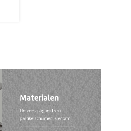
Materialen
De veelzijdigheid van
partikelschuimen is enorm.