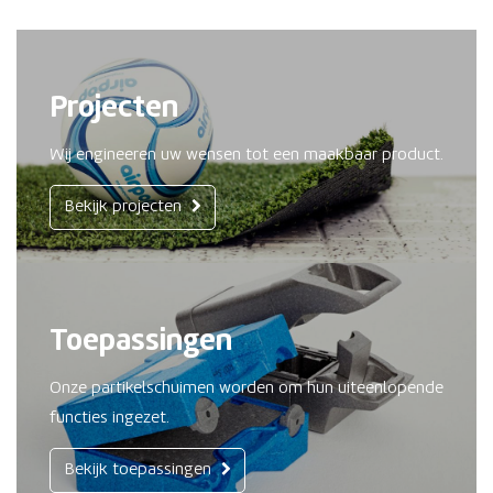
Projecten
Wij engineeren uw wensen tot een maakbaar product.
Bekijk projecten
Toepassingen
Onze partikelschuimen worden om hun uiteenlopende
functies ingezet.
Bekijk toepassingen