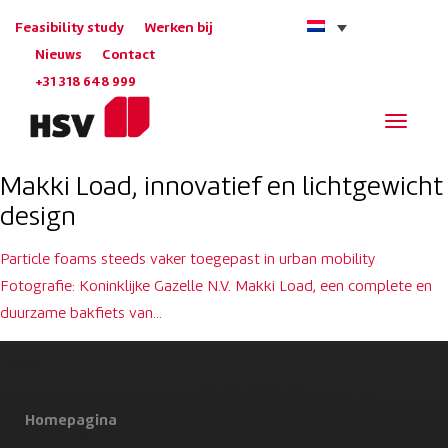
Feasibility study
Werken bij
Nieuws
Contact
+31 318 648 999
Navigat
Makki Load, innovatief en lichtgewicht
design
Particle foams steeds vaker toegepast in urban mobility
Fotografie: Koninklijke Gazelle N.V. Makki Load, een complete en
duurzame bakfiets van…
Homepagina