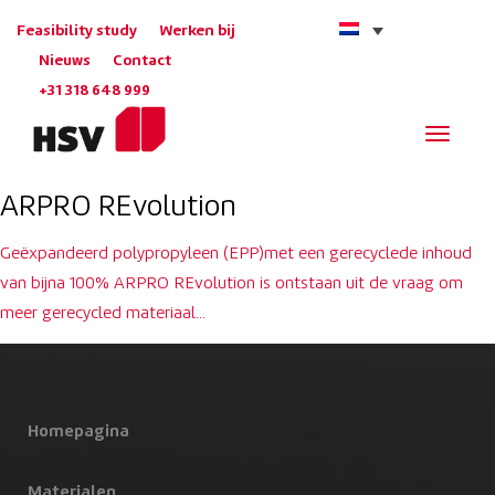
Feasibility study
Werken bij
Nieuws
Contact
+31 318 648 999
Navigat
ARPRO REvolution
Geëxpandeerd polypropyleen (EPP)met een gerecyclede inhoud
van bijna 100% ARPRO REvolution is ontstaan uit de vraag om
meer gerecycled materiaal…
Homepagina
Materialen