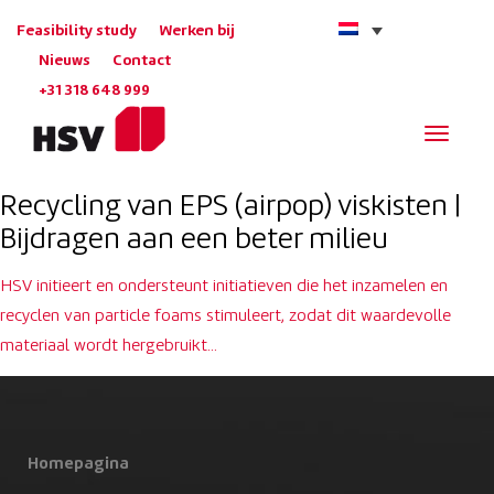
Feasibility study
Werken bij
Nieuws
Contact
+31 318 648 999
Navigat
Recycling van EPS (airpop) viskisten |
Bijdragen aan een beter milieu
HSV initieert en ondersteunt initiatieven die het inzamelen en
recyclen van particle foams stimuleert, zodat dit waardevolle
materiaal wordt hergebruikt…
Homepagina