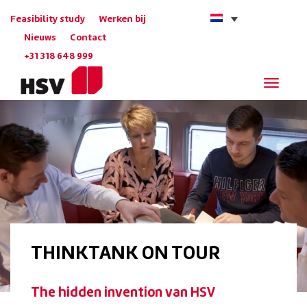
Feasibility study
Werken bij
Nieuws
Contact
+31 318 648 999
Navigat
THINKTANK ON TOUR
The hidden invention van HSV