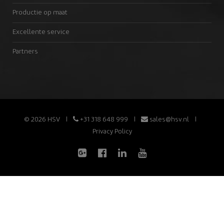
Productie op maat
Excellente service
Partners
© 2026 HSV
+31 318 648 999
sales@hsv.nl
Privacy Policy