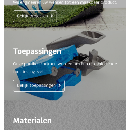
Wij engineeren uw wensen tot een maakbaar product.
Bekijk projecten
Toepassingen
Onze partikelschuimen worden om hun uiteenlopende
functies ingezet.
Bekijk toepassingen
Materialen