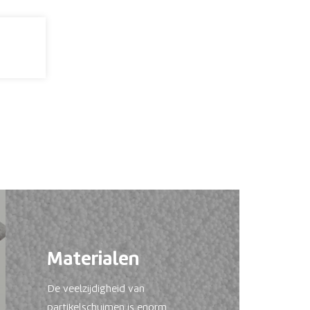
Materialen
De veelzijdigheid van
partikelschuimen is enorm.