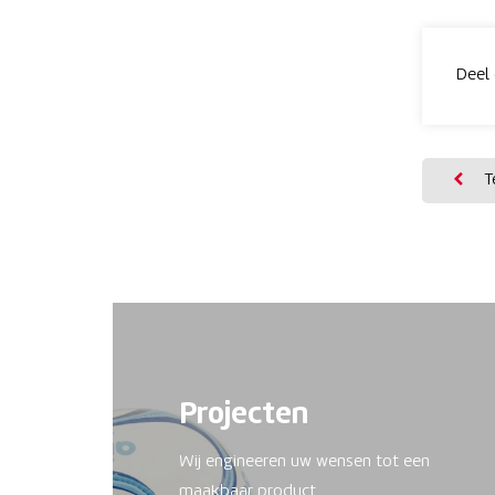
Deel 
Te
Projecten
Wij engineeren uw wensen tot een
maakbaar product.