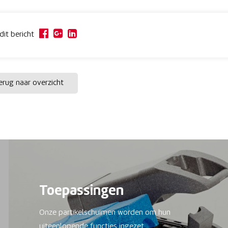
dit bericht
rug naar overzicht
Toepassingen
Onze partikelschuimen worden om hun
uiteenlopende functies ingezet.