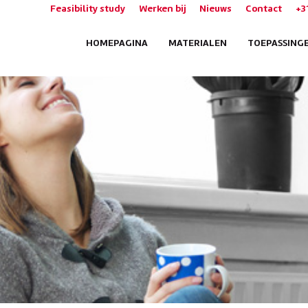
Feasibility study
Werken bij
Nieuws
Contact
+3
HOMEPAGINA
MATERIALEN
TOEPASSING