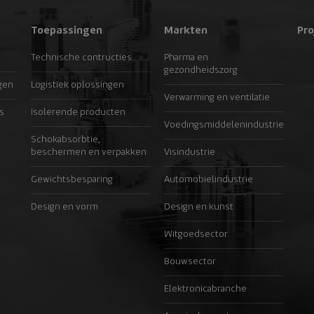
Toepassingen
Markten
Pro
Technische contructies
Pharma en
gezondheidszorg
gen
Logistiek oplossingen
Verwarming en ventilatie
s
Isolerende producten
Voedingsmiddelenindustrie
Schokabsorbtie,
beschermen en verpakken
Visindustrie
Gewichtsbesparing
Automobielindustrie
Design en vorm
Design en kunst
Witgoedsector
Bouwsector
Elektronicabranche