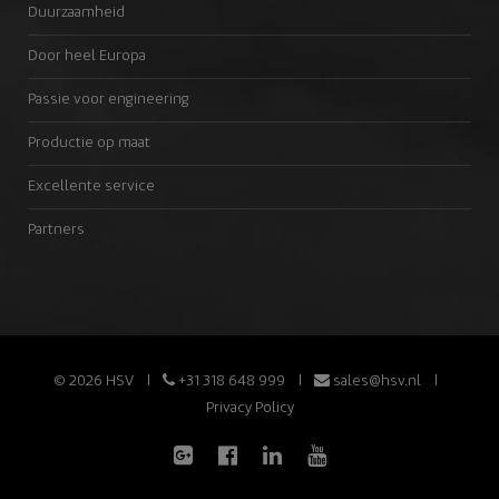
Duurzaamheid
Door heel Europa
Passie voor engineering
Productie op maat
Excellente service
Partners
© 2026 HSV
+31 318 648 999
sales@hsv.nl
Privacy Policy