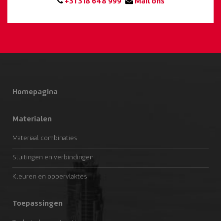
+31 318 648 999
Mail ons
Homepagina
Materialen
Materiaal combinaties
Sluitingen en verbindingen
Kleuren en oppervlaktes
Toepassingen