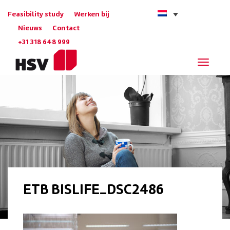
Feasibility study
Werken bij
Nieuws
Contact
+31 318 648 999
Navigat
ETB BISLIFE_DSC2486