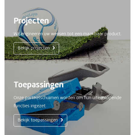
Projecten
Wij engineeren uw wensen tot een maakbaar product.
Bekijk projecten
Toepassingen
Onze partikelschuimen worden om hun uiteenlopende
functies ingezet.
Bekijk toepassingen