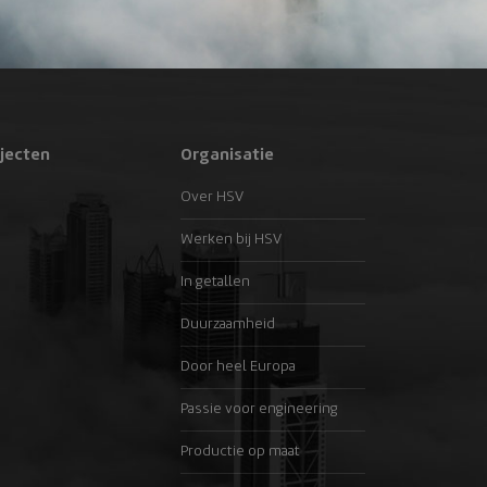
jecten
Organisatie
Over HSV
Werken bij HSV
In getallen
Duurzaamheid
Door heel Europa
Passie voor engineering
Productie op maat