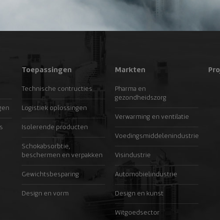
Toepassingen
Markten
Pro
Technische contructies
Pharma en
gezondheidszorg
gen
Logistiek oplossingen
Verwarming en ventilatie
s
Isolerende producten
Voedingsmiddelenindustrie
Schokabsorbtie,
beschermen en verpakken
Visindustrie
Gewichtsbesparing
Automobielindustrie
Design en vorm
Design en kunst
Witgoedsector