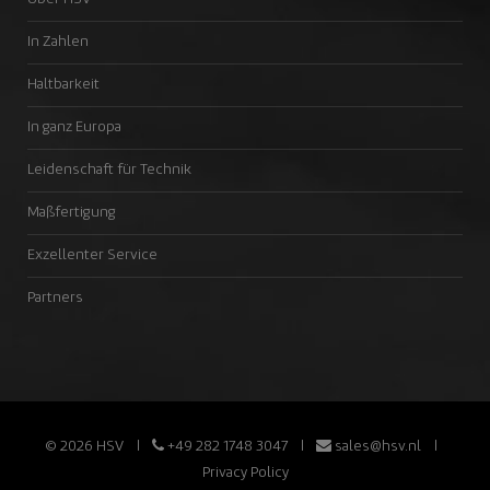
In Zahlen
Haltbarkeit
In ganz Europa
Leidenschaft für Technik
Maßfertigung
Exzellenter Service
Partners
© 2026 HSV
+49 282 1748 3047
sales@hsv.nl
Privacy Policy