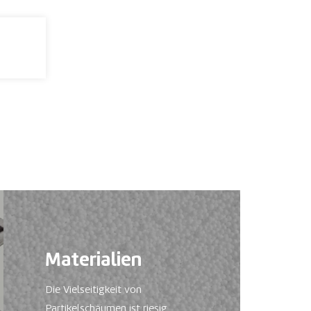
Materialien
Die Vielseitigkeit von
Partikelschäumen ist riesig.