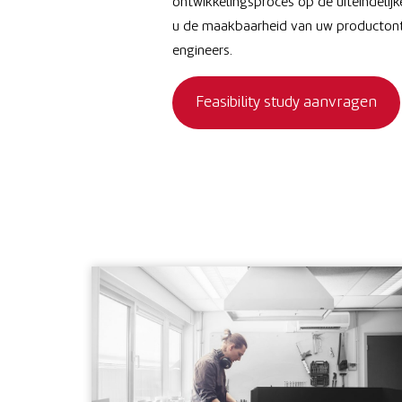
ontwikkelingsproces op de uiteindelijk
u de maakbaarheid van uw productontw
engineers.
Feasibility study aanvragen