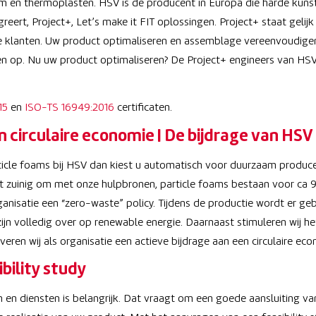
m en thermoplasten. HSV is dè producent in Europa die harde kuns
eert, Project+, Let’s make it FIT oplossingen. Project+ staat gelijk
 klanten. Uw product optimaliseren en assemblage vereenvoudigen
en op. Nu uw product optimaliseren? De Project+ engineers van HSV
15
en
ISO-TS 16949:2016
certificaten.
circulaire economie | De bijdrage van HSV
rticle foams bij HSV dan kiest u automatisch voor duurzaam produc
at zuinig om met onze hulpbronen, particle foams bestaan voor ca 
anisatie een “zero-waste” policy. Tijdens de productie wordt er geb
n volledig over op renewable energie. Daarnaast stimuleren wij he
veren wij als organisatie een actieve bijdrage aan een circulaire eco
bility study
en diensten is belangrijk. Dat vraagt om een goede aansluiting va