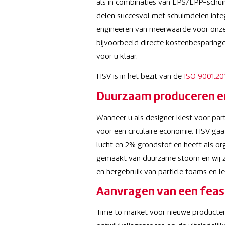
als in combinaties van EPS/EPP-schui
delen succesvol met schuimdelen integr
engineeren van meerwaarde voor onze
bijvoorbeeld directe kostenbesparing
voor u klaar.
HSV is in het bezit van de
ISO 9001:20
Duurzaam produceren en 
Wanneer u als designer kiest voor pa
voor een circulaire economie. HSV ga
lucht en 2% grondstof en heeft als org
gemaakt van duurzame stoom en wij zij
en hergebruik van particle foams en le
Aanvragen van een feasi
Time to market voor nieuwe producten 