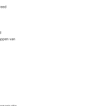
reed
d
happen van