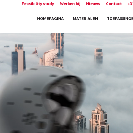
Feasibility study
Werken bij
Nieuws
Contact
+3
HOMEPAGINA
MATERIALEN
TOEPASSING