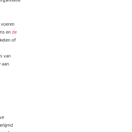
organisatie
 voeren
ams en
de
kelen of
rs van
 aan.
ve
erlijmd