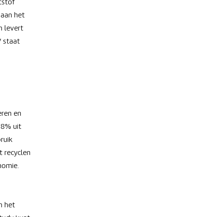
tstof
 aan het
 levert
 staat
eren en
98% uit
ruik
t recyclen
nomie.
n het