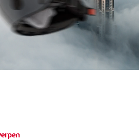
roductontwerpen
werpen