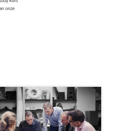
study kunt
van onze