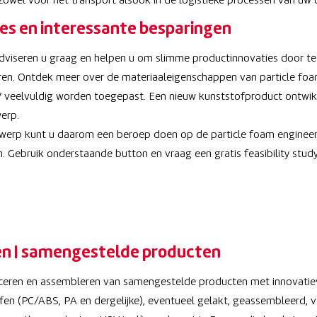
zowel voor het transport alsook in de logistieke processen van uw 
es en interessante besparingen
dviseren u graag en helpen u om slimme productinnovaties door te
seren. Ontdek meer over de materiaaleigenschappen van particle fo
 veelvuldig worden toegepast. Een nieuw kunststofproduct ontwik
werp.
twerp kunt u daarom een beroep doen op de particle foam enginee
. Gebruik onderstaande button en vraag een gratis feasibility study
en | samengestelde producten
duceren en assembleren van samengestelde producten met innovatie
fen (PC/ABS, PA en dergelijke), eventueel gelakt, geassembleerd, v