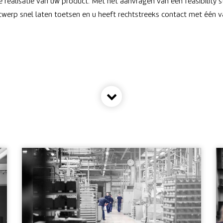
e realisatie van uw product. Met het aanvragen van een feasibility 
erp snel laten toetsen en u heeft rechtstreeks contact met één 