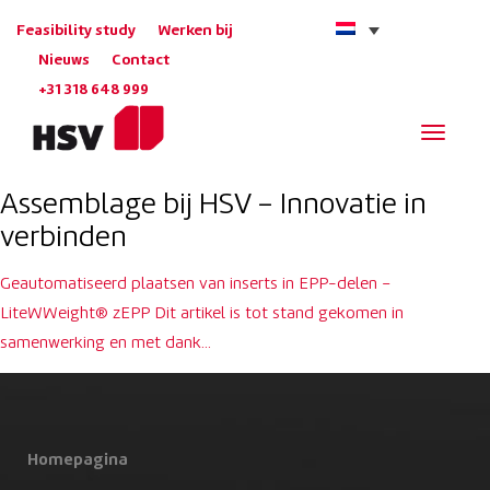
Feasibility study
Werken bij
Nieuws
Contact
+31 318 648 999
Navigat
Assemblage bij HSV – Innovatie in
verbinden
Geautomatiseerd plaatsen van inserts in EPP-delen –
LiteWWeight® zEPP Dit artikel is tot stand gekomen in
samenwerking en met dank…
Homepagina