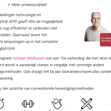
r ontwerpvrijheid
lding®-technologie en
ht® zEPP, geeft HSV de mogelijkheid
s nog efficiënter te verbinden met
elen. Daarnaast levert het
nte besparingen op in het complete
geproces
Engineer
Antwan Veldhuizen
vult aan; “De verbinding die met deze t
rd wordt is aanzienlijk sterker, in vergelijk met sommige andere
ngsmethoden. Ook draagt het bij aan tolerantiecompensatie zonde
ionering.
, ten opzichte van conventionele bevestigingsmethoden: