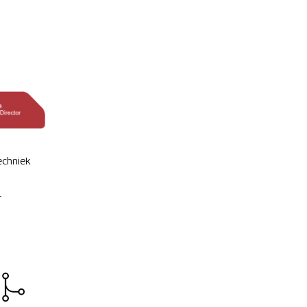
echniek
r