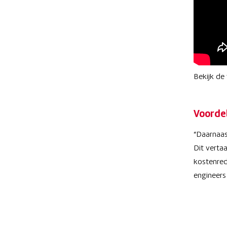
Bekijk de
Voorde
“Daarnaas
Dit verta
kostenred
engineers
✓ Ko
✓ Pro