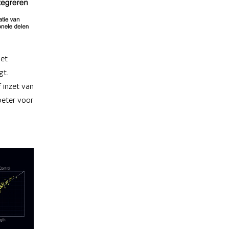
het
gt.
 inzet van
beter voor