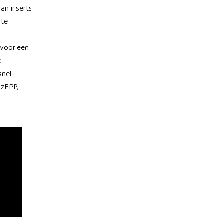
an inserts
 te
 voor een
t
snel
 zEPP,