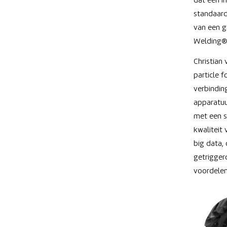
dat een i
standaard
van een 
Welding®
Christian
particle 
verbindin
apparatuu
met een st
kwaliteit
big data,
getriggerd
voordelen