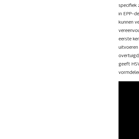
specifiek
in EPP-de
kunnen ve
vereenvou
eerste ke
uitvoeren
overtuig
geeft HSV
vormdelen