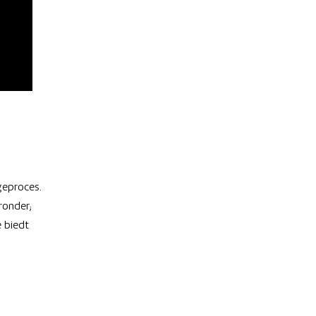
geproces.
ronder;
e biedt