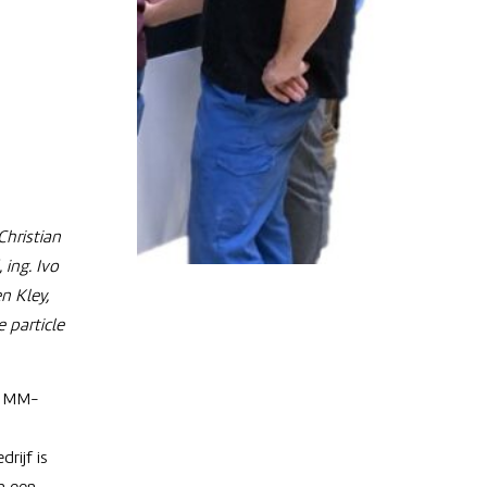
Christian
ing. Ivo
n Kley,
 particle
er MM-
rijf is