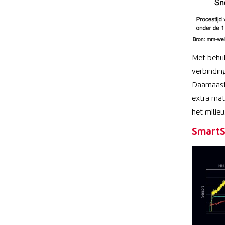
Met behul
verbindin
Daarnaast
extra mat
het milieu.
SmartS