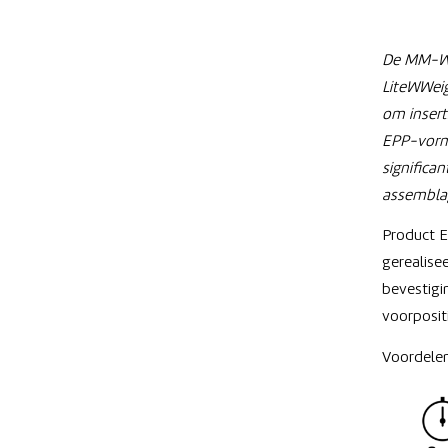
✓ Mee
De MM-We
LiteWWeig
om insert
EPP-vormd
significa
assembla
Product 
gerealisee
bevestigi
voorposit
Voordelen