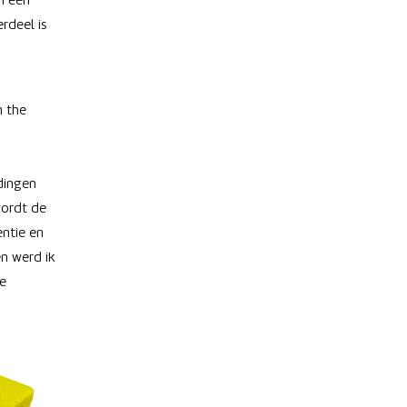
n een
rdeel is
n the
dingen
wordt de
entie en
n werd ik
ge