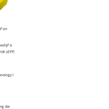
P en
drijf is
ht® zEPP,
nology |
ng die