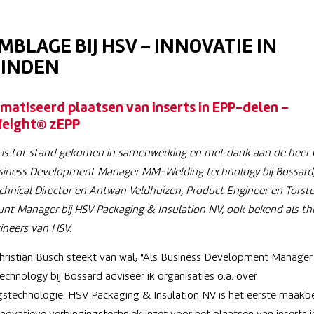
MBLAGE BIJ HSV – INNOVATIE IN
BINDEN
atiseerd plaatsen van inserts in EPP-delen –
eight® zEPP
el is tot stand gekomen in samenwerking en met dank aan de heer 
siness Development Manager MM-Welding technology bij Bossard, 
echnical Director en Antwan Veldhuizen, Product Engineer en Torste
unt
Manager bij HSV Packaging & Insulation NV, ook bekend als the
neers van HSV.
hristian Busch steekt van wal; “Als Business Development Manag
echnology bij Bossard adviseer ik organisaties o.a. over
gstechnologie. HSV Packaging & Insulation NV is het eerste maakbed