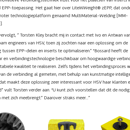
nnovatieve verbindingstechniek inzet voor het plaatsen van inserts i
 EPP-toepassing. Het gaat hier over LiteWWeight® zEPP, dat onde
groter technologieplatform genaamd MultiMaterial-Welding [MM-
].
 vervolgt; ” Torsten Kley bracht mij in contact met Ivo en Antwan va
foam engineers van HSV, toen zij zochten naar een oplossing om de
g tussen EPP-delen en inserts te optimaliseren.” “Bossard heeft de
r en verbindingstechnologie beschikbaar om hoogwaardige verbin
abiele kwaliteit te realiseren. Zelfs tijdens het verbindingsproces 
 van de verbinding al gemeten, met behulp van kunstmatige intellig
 dat maakt deze oplossing zeer interessant voor HSV haar klanten e
” vult Torsten verder aan. “U kunt zich voorstellen dat dit de nodi
 met zich meebrengt.” Daarover straks meer…”