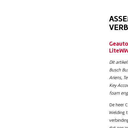
ASSE
VER
Geautom
LiteWW
Dit artik
Busch
Bu
Ariens, T
Key Acco
foam engi
De heer C
Welding t
verbindin